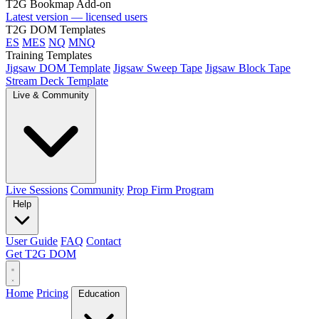
T2G Bookmap Add-on
Latest version — licensed users
T2G DOM Templates
ES
MES
NQ
MNQ
Training Templates
Jigsaw DOM Template
Jigsaw Sweep Tape
Jigsaw Block Tape
Stream Deck Template
Live & Community
Live Sessions
Community
Prop Firm Program
Help
User Guide
FAQ
Contact
Get T2G DOM
Home
Pricing
Education