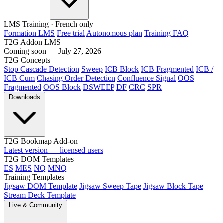
LMS Training
· French only
Formation LMS
Free trial
Autonomous plan
Training FAQ
T2G Addon LMS
Coming soon — July 27, 2026
T2G Concepts
Stop Cascade Detection
Sweep
ICB Block
ICB Fragmented
ICB /
ICB Cum
Chasing Order Detection
Confluence Signal
OOS
Fragmented
OOS Block
DSWEEP
DF
CRC
SPR
Downloads
T2G Bookmap Add-on
Latest version — licensed users
T2G DOM Templates
ES
MES
NQ
MNQ
Training Templates
Jigsaw DOM Template
Jigsaw Sweep Tape
Jigsaw Block Tape
Stream Deck Template
Live & Community