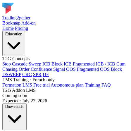
Trading2gether
Bookmap Add-on
Home
Pricing
Education
T2G Concepts
Stop Cascade
Sweep
ICB Block
ICB Fragmented
ICB / ICB Cum
Chasing Order
Confluence Signal
OOS Fragmented
OOS Block
DSWEEP
CRC
SPR
DF
LMS Training
· French only
Formation LMS
Free trial
Autonomous plan
Training FAQ
T2G Addon LMS
Coming soon
Expected: July 27, 2026
Downloads